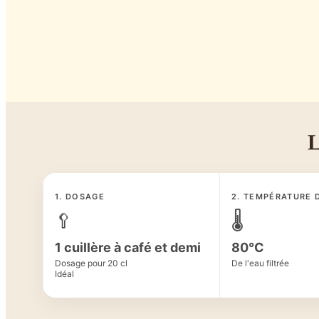
L
1. DOSAGE
2. TEMPÉRATURE D
🥄
🌡️
1 cuillère à café et demi
80°C
Dosage pour 20 cl
De l'eau filtrée
Idéal