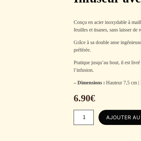
Conçu en acier inoxydable à maille
feuilles et tisanes, sans laisser de 
Grâce à sa double anse ingénieuse, 
préférée.
Pratique jusqu’au bout, il est livr
l’infusion.
– Dimensions :
Hauteur 7,5 cm |
6.90
€
quantité
AJOUTER AU
de
Infuseur
avec
coupelle