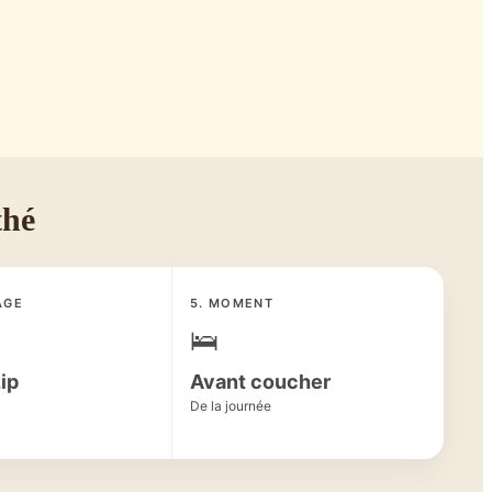
thé
AGE
5. MOMENT
🛌
ip
Avant coucher
De la journée